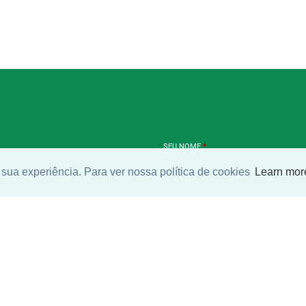
SEU NOME
*
sua experiência. Para ver nossa política de cookies
Learn mor
SEU E-MAIL
*
ntrar imóvel
SEU TELEFONE
*
?