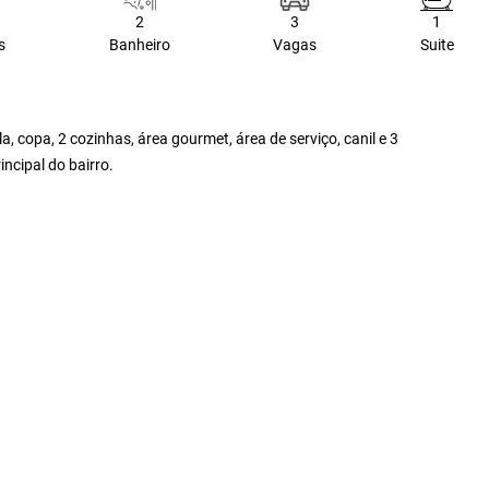
2
3
1
s
Banheiro
Vagas
Suite
la, copa, 2 cozinhas, área gourmet, área de serviço, canil e 3
incipal do bairro.