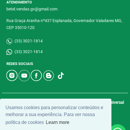
ATENDIMENTO
betel.vendas.gv@gmail.com
Rua Graça Aranha nº437 Esplanada, Governador Valadares MG,
CEP 35010-120
(33) 3021-1814
(33) 3021-1814
REDES SOCIAIS
© 2026 | Betel Imóveis | CRECI: 4907-J | Desenvolvido por
Universal
Usamos cookies para personalizar conteúdos e
Software.
melhorar a sua experiência. Para ver nossa
política de cookies
Learn more