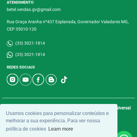
ATENDIMENTO
betel.vendas.gv@gmail.com
Rua Graça Aranha nº437 Esplanada, Governador Valadares MG,
CEP 35010-120
(33) 3021-1814
(33) 3021-1814
REDES SOCIAIS
© 2026 | Betel Imóveis | CRECI: 4907-J | Desenvolvido por
Universal
Usamos cookies para personalizar conteúdos e
Software.
melhorar a sua experiência. Para ver nossa
política de cookies
Learn more