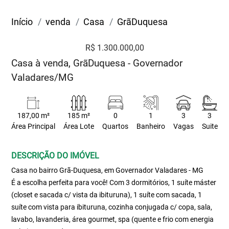
Início
venda
Casa
GrãDuquesa
R$ 1.300.000,00
Casa à venda, GrãDuquesa - Governador
Valadares/MG
187,00 m²
185 m²
0
1
3
3
Área Principal
Área Lote
Quartos
Banheiro
Vagas
Suite
DESCRIÇÃO DO IMÓVEL
Casa no bairro Grã-Duquesa, em Governador Valadares - MG
É a escolha perfeita para você! Com 3 dormitórios, 1 suíte máster
(closet e sacada c/ vista da ibituruna), 1 suíte com sacada, 1
suíte com vista para ibituruna, cozinha conjugada c/ copa, sala,
lavabo, lavanderia, área gourmet, spa (quente e frio com energia