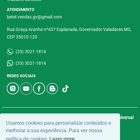
ATENDIMENTO
betel.vendas.gv@gmail.com
Rua Graça Aranha nº437 Esplanada, Governador Valadares MG,
CEP 35010-120
(33) 3021-1814
(33) 3021-1814
REDES SOCIAIS
© 2026 | Betel Imóveis | CRECI: 4907-J | Desenvolvido por
Universal
Usamos cookies para personalizar conteúdos e
Software.
melhorar a sua experiência. Para ver nossa
política de cookies
Learn more