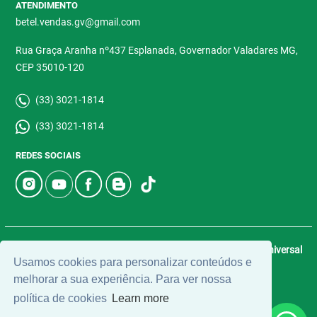
ATENDIMENTO
betel.vendas.gv@gmail.com
Rua Graça Aranha nº437 Esplanada, Governador Valadares MG,
CEP 35010-120
(33) 3021-1814
(33) 3021-1814
REDES SOCIAIS
© 2026 | Betel Imóveis | CRECI: 4907-J | Desenvolvido por
Universal
Usamos cookies para personalizar conteúdos e
Software.
melhorar a sua experiência. Para ver nossa
política de cookies
Learn more