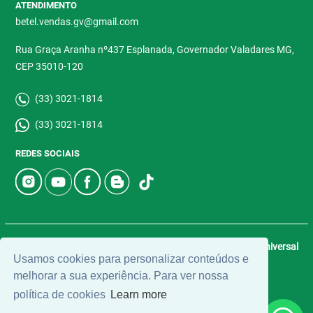
ATENDIMENTO
betel.vendas.gv@gmail.com
Rua Graça Aranha nº437 Esplanada, Governador Valadares MG,
CEP 35010-120
(33) 3021-1814
(33) 3021-1814
REDES SOCIAIS
© 2026 | Betel Imóveis | CRECI: 4907-J | Desenvolvido por
Universal
Usamos cookies para personalizar conteúdos e
Software.
melhorar a sua experiência. Para ver nossa
política de cookies
Learn more