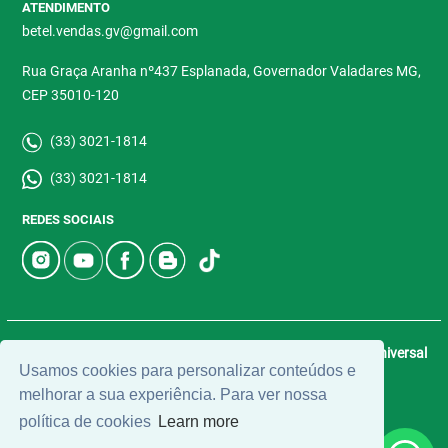
ATENDIMENTO
betel.vendas.gv@gmail.com
Rua Graça Aranha nº437 Esplanada, Governador Valadares MG,
CEP 35010-120
(33) 3021-1814
(33) 3021-1814
REDES SOCIAIS
© 2026 | Betel Imóveis | CRECI: 4907-J | Desenvolvido por
Universal
Usamos cookies para personalizar conteúdos e
Software.
melhorar a sua experiência. Para ver nossa
política de cookies
Learn more