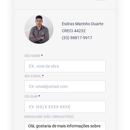
Esdras Marinho Duarte
CRECI 44232
(33) 98817-9917
SEU NOME
*
SEU E-MAIL
*
CELULAR
*
MENSAGEM (NÃO OBRIGATÓRIO)