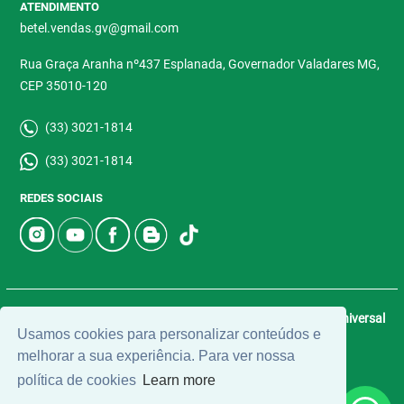
ATENDIMENTO
betel.vendas.gv@gmail.com
Rua Graça Aranha nº437 Esplanada, Governador Valadares MG,
CEP 35010-120
(33) 3021-1814
(33) 3021-1814
REDES SOCIAIS
© 2026 | Betel Imóveis | CRECI: 4907-J | Desenvolvido por
Universal
Usamos cookies para personalizar conteúdos e
Software.
melhorar a sua experiência. Para ver nossa
política de cookies
Learn more