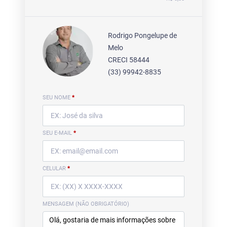
Rodrigo Pongelupe de
Melo
CRECI 58444
(33) 99942-8835
SEU NOME
*
SEU E-MAIL
*
CELULAR
*
MENSAGEM (NÃO OBRIGATÓRIO)