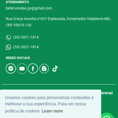
ATENDIMENTO
betel.vendas.gv@gmail.com
Rua Graça Aranha nº437 Esplanada, Governador Valadares MG,
CEP 35010-120
(33) 3021-1814
(33) 3021-1814
REDES SOCIAIS
© 2026 | Betel Imóveis | CRECI: 4907-J | Desenvolvido por
Universal
Usamos cookies para personalizar conteúdos e
Software.
melhorar a sua experiência. Para ver nossa
política de cookies
Learn more