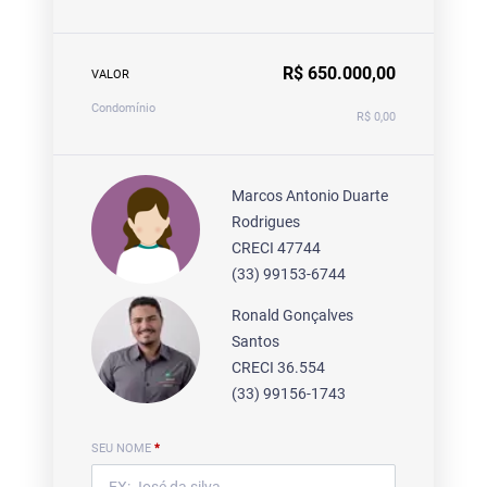
R$ 650.000,00
VALOR
Condomínio
R$ 0,00
Marcos Antonio Duarte
Rodrigues
CRECI 47744
(33) 99153-6744
Ronald Gonçalves
Santos
CRECI 36.554
(33) 99156-1743
SEU NOME
*