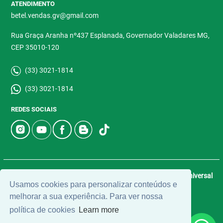
ATENDIMENTO
betel.vendas.gv@gmail.com
Rua Graça Aranha nº437 Esplanada, Governador Valadares MG,
CEP 35010-120
(33) 3021-1814
(33) 3021-1814
REDES SOCIAIS
© 2026 | Betel Imóveis | CRECI: 4907-J | Desenvolvido por
Universal
Usamos cookies para personalizar conteúdos e
Software.
melhorar a sua experiência. Para ver nossa
política de cookies
Learn more