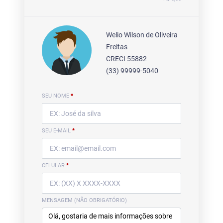
Welio Wilson de Oliveira
Freitas
CRECI 55882
(33) 99999-5040
SEU NOME
*
SEU E-MAIL
*
CELULAR
*
MENSAGEM (NÃO OBRIGATÓRIO)