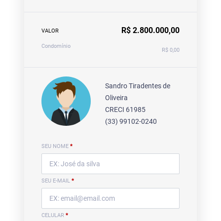
R$ 2.800.000,00
VALOR
Condomínio
R$ 0,00
Sandro Tiradentes de
Oliveira
CRECI 61985
(33) 99102-0240
SEU NOME
*
SEU E-MAIL
*
CELULAR
*