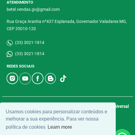
ATENDIMENTO
betel.vendas.gv@gmail.com
Rua Graça Aranha nº437 Esplanada, Governador Valadares MG,
CEP 35010-120
(33) 3021-1814
(33) 3021-1814
REDES SOCIAIS
© 2026 | Betel Imóveis | CRECI: 4907-J | Desenvolvido por
Universal
Usamos cookies para personalizar conteúdos e
Software.
melhorar a sua experiência. Para ver nossa
política de cookies
Learn more