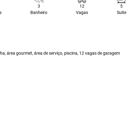
3
12
5
s
Banheiro
Vagas
Suite
inha, área gourmet, área de serviço, piscina, 12 vagas de garagem