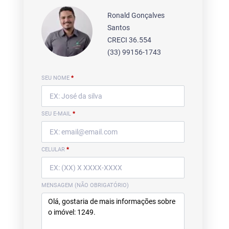
Ronald Gonçalves
Santos
CRECI 36.554
(33) 99156-1743
SEU NOME
*
SEU E-MAIL
*
CELULAR
*
MENSAGEM (NÃO OBRIGATÓRIO)