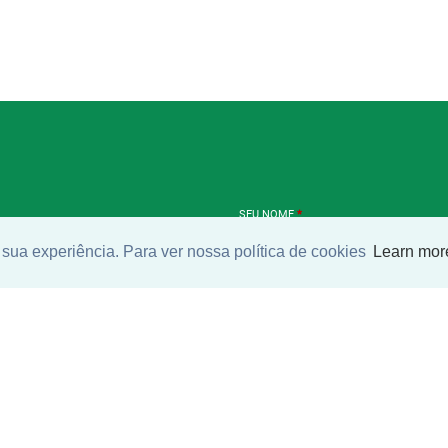
SEU NOME
*
sua experiência. Para ver nossa política de cookies
Learn mor
SEU E-MAIL
*
ntrar imóvel
SEU TELEFONE
*
?