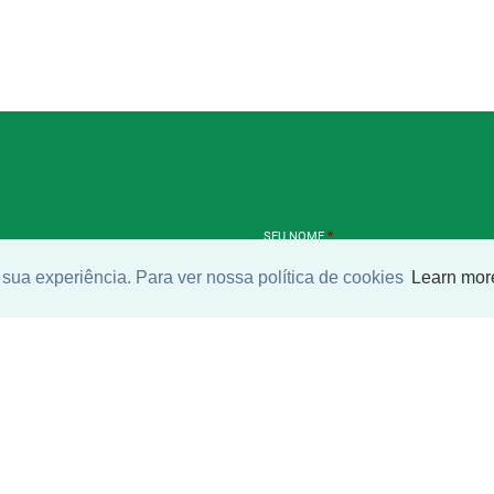
SEU NOME
*
sua experiência. Para ver nossa política de cookies
Learn mor
SEU E-MAIL
*
ntrar imóvel
SEU TELEFONE
*
?