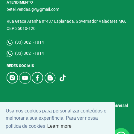
ATENDIMENTO
betel.vendas.gv@gmail.com
Rua Graça Aranha nº437 Esplanada, Governador Valadares MG,
CEP 35010-120
(33) 3021-1814
(33) 3021-1814
REDES SOCIAIS
© 2026 | Betel Imóveis | CRECI: 4907-J | Desenvolvido por
Universal
Usamos cookies para personalizar conteúdos e
Software.
melhorar a sua experiência. Para ver nossa
política de cookies
Learn more