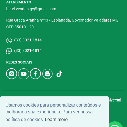
ATENDIMENTO
betel.vendas.gv@gmail.com
Rua Graça Aranha nº437 Esplanada, Governador Valadares MG,
CEP 35010-120
(33) 3021-1814
(33) 3021-1814
REDES SOCIAIS
© 2026 | Betel Imóveis | CRECI: 4907-J | Desenvolvido por
Universal
Usamos cookies para personalizar conteúdos e
Software.
melhorar a sua experiência. Para ver nossa
política de cookies
Learn more