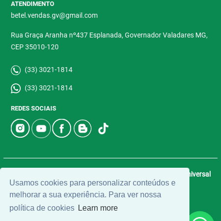
ATENDIMENTO
betel.vendas.gv@gmail.com
Rua Graça Aranha nº437 Esplanada, Governador Valadares MG,
CEP 35010-120
(33) 3021-1814
(33) 3021-1814
REDES SOCIAIS
© 2026 | Betel Imóveis | CRECI: 4907-J | Desenvolvido por
Universal
Usamos cookies para personalizar conteúdos e
Software.
melhorar a sua experiência. Para ver nossa
política de cookies
Learn more