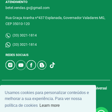
ATENDIMENTO
betel.vendas.gv@gmail.com
Rua Graça Aranha nº437 Esplanada, Governador Valadares MG,
CEP 35010-120
(33) 3021-1814
(33) 3021-1814
REDES SOCIAIS
© 2026 | Betel Imóveis | CRECI: 4907-J | Desenvolvido por
Universal
Usamos cookies para personalizar conteúdos e
Software.
melhorar a sua experiência. Para ver nossa
política de cookies
Learn more