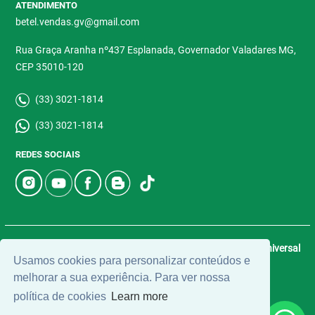
ATENDIMENTO
betel.vendas.gv@gmail.com
Rua Graça Aranha nº437 Esplanada, Governador Valadares MG,
CEP 35010-120
(33) 3021-1814
(33) 3021-1814
REDES SOCIAIS
© 2026 | Betel Imóveis | CRECI: 4907-J | Desenvolvido por
Universal
Usamos cookies para personalizar conteúdos e
Software.
melhorar a sua experiência. Para ver nossa
política de cookies
Learn more