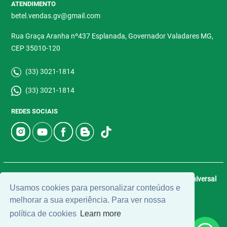
ATENDIMENTO
betel.vendas.gv@gmail.com
Rua Graça Aranha nº437 Esplanada, Governador Valadares MG,
CEP 35010-120
(33) 3021-1814
(33) 3021-1814
REDES SOCIAIS
© 2026 | Betel Imóveis | CRECI: 4907-J | Desenvolvido por
Universal
Usamos cookies para personalizar conteúdos e
Software.
melhorar a sua experiência. Para ver nossa
política de cookies
Learn more