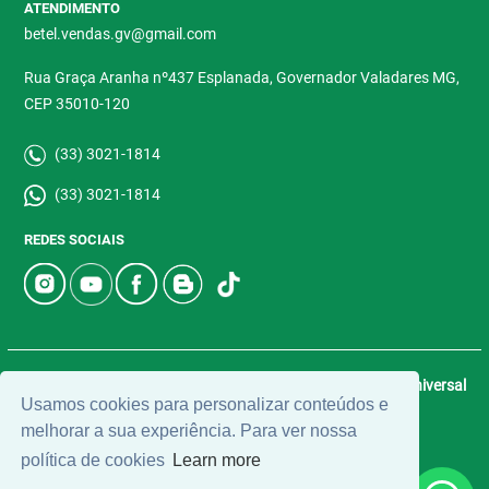
ATENDIMENTO
betel.vendas.gv@gmail.com
Rua Graça Aranha nº437 Esplanada, Governador Valadares MG,
CEP 35010-120
(33) 3021-1814
(33) 3021-1814
REDES SOCIAIS
© 2026 | Betel Imóveis | CRECI: 4907-J | Desenvolvido por
Universal
Usamos cookies para personalizar conteúdos e
Software.
melhorar a sua experiência. Para ver nossa
política de cookies
Learn more