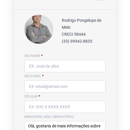
Rodrigo Pongelupe de
Melo
CRECI 58444
(33) 99942-8835
SEU NOME
*
SEU E-MAIL
*
CELULAR
*
MENSAGEM (NÃO OBRIGATÓRIO)