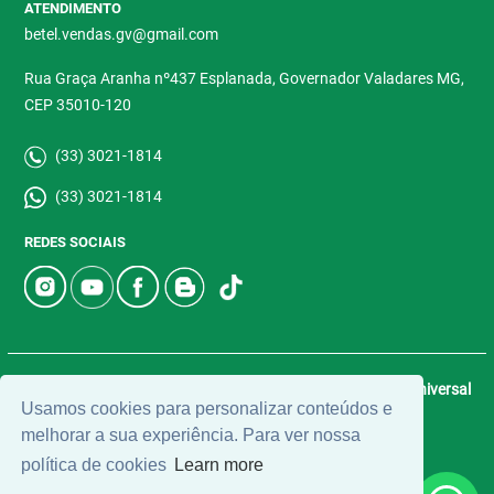
ATENDIMENTO
betel.vendas.gv@gmail.com
Rua Graça Aranha nº437 Esplanada, Governador Valadares MG,
CEP 35010-120
(33) 3021-1814
(33) 3021-1814
REDES SOCIAIS
© 2026 | Betel Imóveis | CRECI: 4907-J | Desenvolvido por
Universal
Usamos cookies para personalizar conteúdos e
Software.
melhorar a sua experiência. Para ver nossa
política de cookies
Learn more