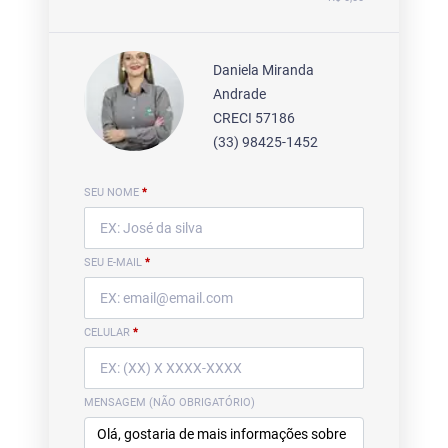
Daniela Miranda
Andrade
CRECI 57186
(33) 98425-1452
SEU NOME
*
SEU E-MAIL
*
CELULAR
*
MENSAGEM (NÃO OBRIGATÓRIO)