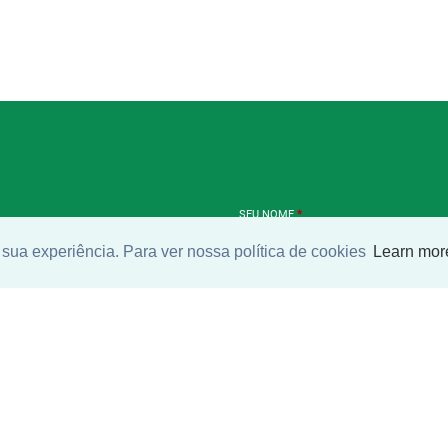
SEU NOME
*
sua experiência. Para ver nossa política de cookies
Learn mor
SEU E-MAIL
*
ntrar imóvel
SEU TELEFONE
*
?