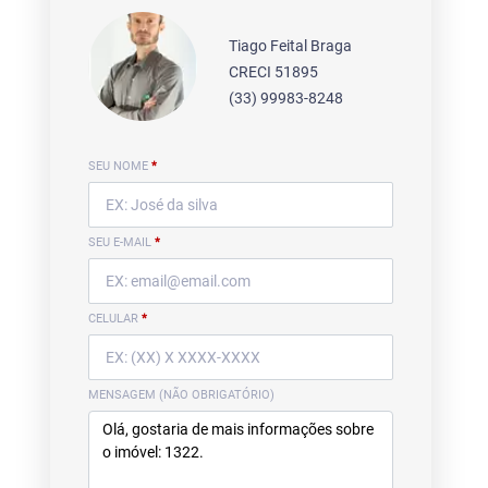
Tiago Feital Braga
CRECI 51895
(33) 99983-8248
SEU NOME
*
SEU E-MAIL
*
CELULAR
*
MENSAGEM (NÃO OBRIGATÓRIO)