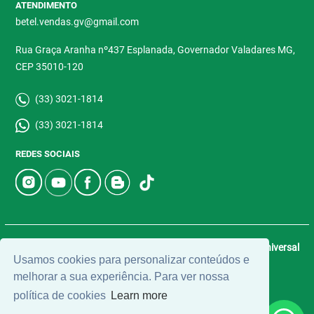
ATENDIMENTO
betel.vendas.gv@gmail.com
Rua Graça Aranha nº437 Esplanada, Governador Valadares MG,
CEP 35010-120
(33) 3021-1814
(33) 3021-1814
REDES SOCIAIS
© 2026 | Betel Imóveis | CRECI: 4907-J | Desenvolvido por
Universal
Usamos cookies para personalizar conteúdos e
Software.
melhorar a sua experiência. Para ver nossa
política de cookies
Learn more