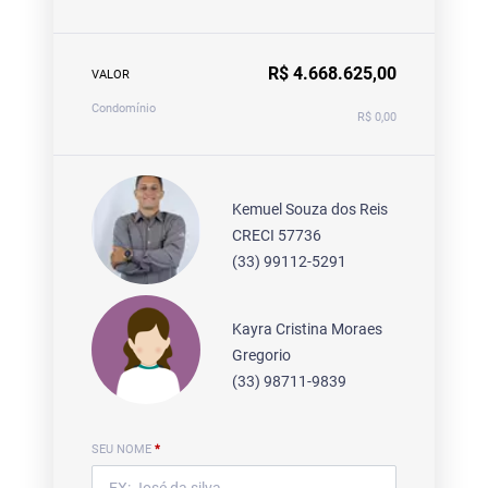
R$ 4.668.625,00
VALOR
Condomínio
R$ 0,00
Kemuel Souza dos Reis
CRECI 57736
(33) 99112-5291
Kayra Cristina Moraes
Gregorio
(33) 98711-9839
SEU NOME
*