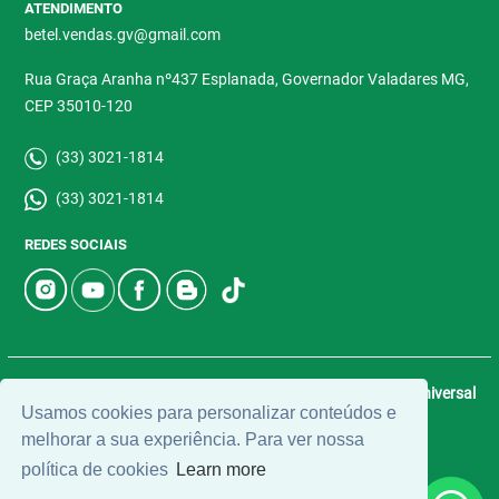
ATENDIMENTO
betel.vendas.gv@gmail.com
Rua Graça Aranha nº437 Esplanada, Governador Valadares MG,
CEP 35010-120
(33) 3021-1814
(33) 3021-1814
REDES SOCIAIS
© 2026 | Betel Imóveis | CRECI: 4907-J | Desenvolvido por
Universal
Usamos cookies para personalizar conteúdos e
Software.
melhorar a sua experiência. Para ver nossa
política de cookies
Learn more