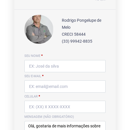
Rodrigo Pongelupe de
Melo
CRECI 58444
(33) 99942-8835
SEU NOME
*
SEU E-MAIL
*
CELULAR
*
MENSAGEM (NÃO OBRIGATÓRIO)