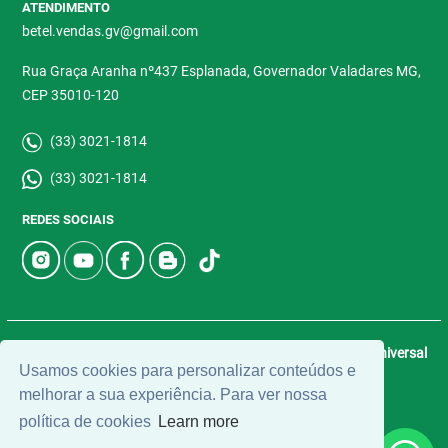
ATENDIMENTO
betel.vendas.gv@gmail.com
Rua Graça Aranha nº437 Esplanada, Governador Valadares MG,
CEP 35010-120
(33) 3021-1814
(33) 3021-1814
REDES SOCIAIS
© 2026 | Betel Imóveis | CRECI: 4907-J | Desenvolvido por
Universal
Usamos cookies para personalizar conteúdos e
Software.
melhorar a sua experiência. Para ver nossa
política de cookies
Learn more