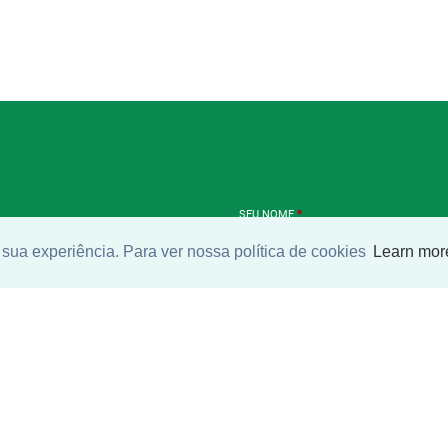
SEU NOME
*
sua experiência. Para ver nossa política de cookies
Learn mor
SEU E-MAIL
*
ntrar imóvel
SEU TELEFONE
*
?