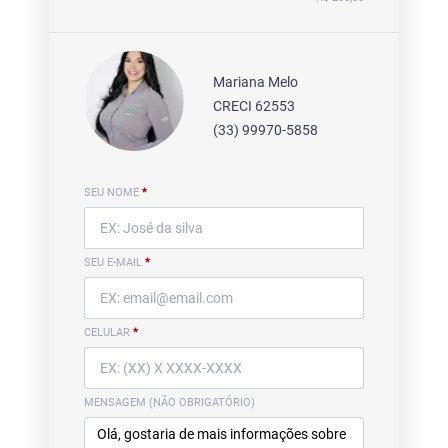
Mariana Melo
CRECI 62553
(33) 99970-5858
SEU NOME
*
SEU E-MAIL
*
CELULAR
*
MENSAGEM (NÃO OBRIGATÓRIO)