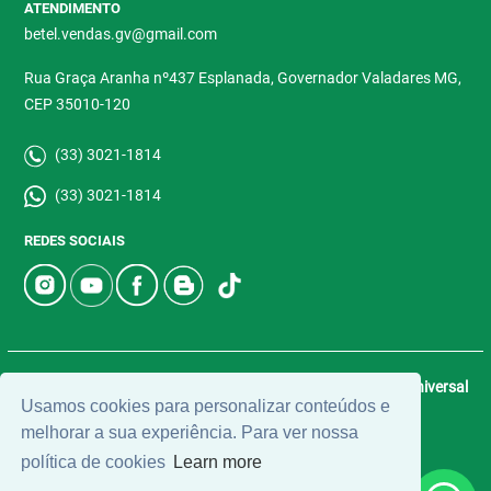
ATENDIMENTO
betel.vendas.gv@gmail.com
Rua Graça Aranha nº437 Esplanada, Governador Valadares MG,
CEP 35010-120
(33) 3021-1814
(33) 3021-1814
REDES SOCIAIS
© 2026 | Betel Imóveis | CRECI: 4907-J | Desenvolvido por
Universal
Usamos cookies para personalizar conteúdos e
Software.
melhorar a sua experiência. Para ver nossa
política de cookies
Learn more