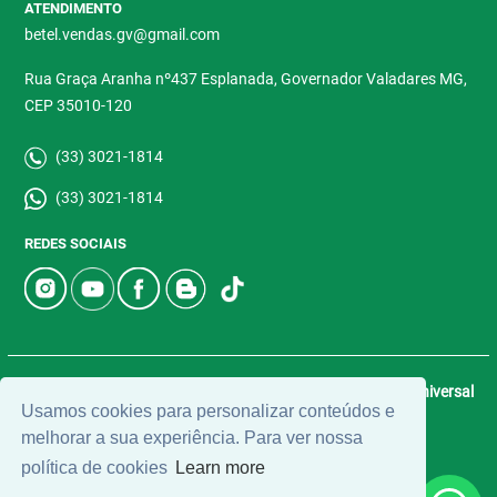
ATENDIMENTO
betel.vendas.gv@gmail.com
Rua Graça Aranha nº437 Esplanada, Governador Valadares MG,
CEP 35010-120
(33) 3021-1814
(33) 3021-1814
REDES SOCIAIS
© 2026 | Betel Imóveis | CRECI: 4907-J | Desenvolvido por
Universal
Usamos cookies para personalizar conteúdos e
Software.
melhorar a sua experiência. Para ver nossa
política de cookies
Learn more