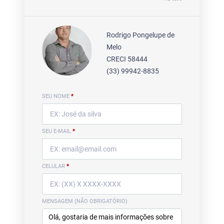
Rodrigo Pongelupe de
Melo
CRECI 58444
(33) 99942-8835
SEU NOME
*
SEU E-MAIL
*
CELULAR
*
MENSAGEM (NÃO OBRIGATÓRIO)