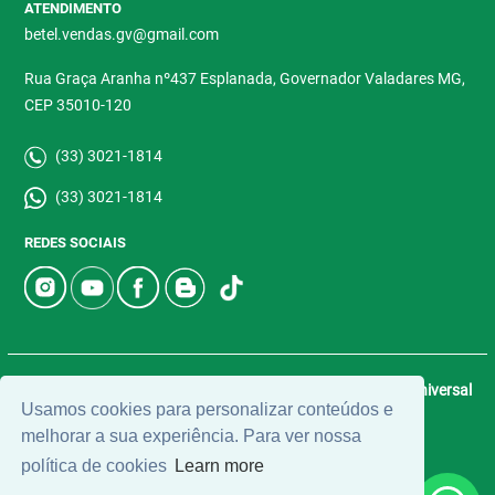
ATENDIMENTO
betel.vendas.gv@gmail.com
Rua Graça Aranha nº437 Esplanada, Governador Valadares MG,
CEP 35010-120
(33) 3021-1814
(33) 3021-1814
REDES SOCIAIS
© 2026 | Betel Imóveis | CRECI: 4907-J | Desenvolvido por
Universal
Usamos cookies para personalizar conteúdos e
Software.
melhorar a sua experiência. Para ver nossa
política de cookies
Learn more