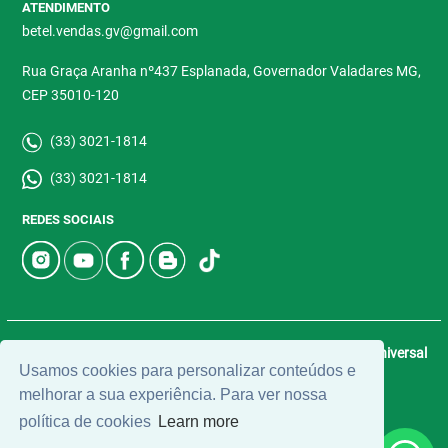
ATENDIMENTO
betel.vendas.gv@gmail.com
Rua Graça Aranha nº437 Esplanada, Governador Valadares MG,
CEP 35010-120
(33) 3021-1814
(33) 3021-1814
REDES SOCIAIS
© 2026 | Betel Imóveis | CRECI: 4907-J | Desenvolvido por
Universal
Usamos cookies para personalizar conteúdos e
Software.
melhorar a sua experiência. Para ver nossa
política de cookies
Learn more