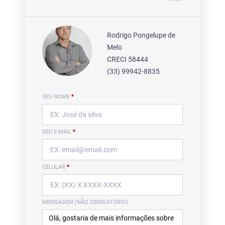
Rodrigo Pongelupe de
Melo
CRECI 58444
(33) 99942-8835
SEU NOME
*
SEU E-MAIL
*
CELULAR
*
MENSAGEM (NÃO OBRIGATÓRIO)