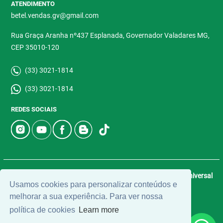
ATENDIMENTO
betel.vendas.gv@gmail.com
Rua Graça Aranha nº437 Esplanada, Governador Valadares MG,
CEP 35010-120
(33) 3021-1814
(33) 3021-1814
REDES SOCIAIS
© 2026 | Betel Imóveis | CRECI: 4907-J | Desenvolvido por
Universal
Usamos cookies para personalizar conteúdos e
Software.
melhorar a sua experiência. Para ver nossa
política de cookies
Learn more