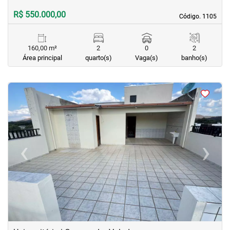
R$ 550.000,00
Código. 1105
Código. 1105
160,00 m²
2
0
2
Área principal
quarto(s)
Vaga(s)
banho(s)
<
<
<
<
‹
›
Previous
Next