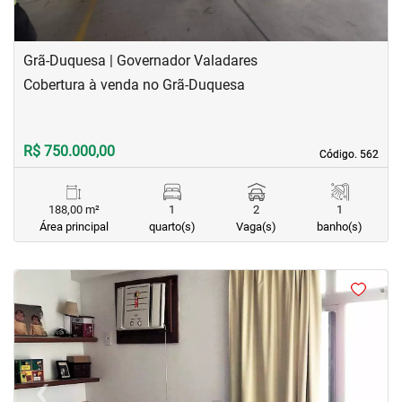
Grã-Duquesa | Governador Valadares
Cobertura à venda no Grã-Duquesa
R$ 750.000,00
Código. 562
Código. 562
188,00 m²
1
2
1
Área principal
quarto(s)
Vaga(s)
banho(s)
<
<
<
<
‹
›
Previous
Next