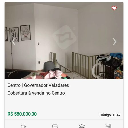
<
<
<
<
‹
›
Previous
Next
Centro | Governador Valadares
Cobertura à venda no Centro
R$ 580.000,00
Código. 1047
Código. 1047