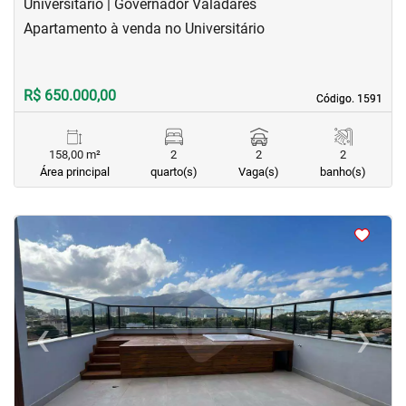
Universitário | Governador Valadares
Apartamento à venda no Universitário
R$ 650.000,00
Código. 1591
Código. 1591
158,00 m²
2
2
2
Área principal
quarto(s)
Vaga(s)
banho(s)
<
<
<
<
‹
›
Previous
Next