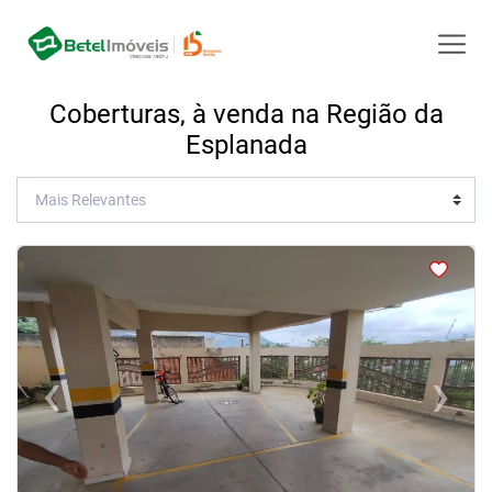
Coberturas, à venda na Região da
Esplanada
<
<
<
<
‹
›
Previous
Next