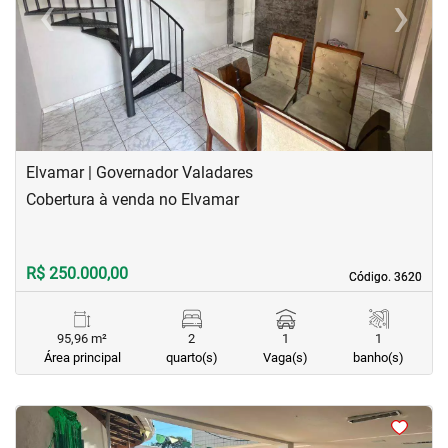
‹
›
Previous
Next
Elvamar | Governador Valadares
Cobertura à venda no Elvamar
R$ 250.000,00
Código. 3620
Código. 3620
95,96 m²
2
1
1
Área principal
quarto(s)
Vaga(s)
banho(s)
<
<
<
<