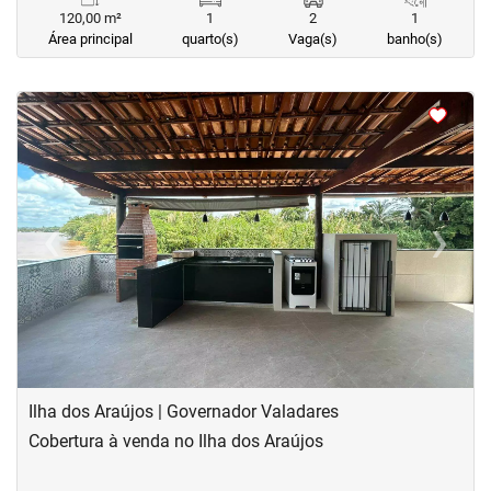
120,00 m²
1
2
1
Área principal
quarto(s)
Vaga(s)
banho(s)
<
<
<
<
‹
›
Previous
Next
Ilha dos Araújos | Governador Valadares
Cobertura à venda no Ilha dos Araújos