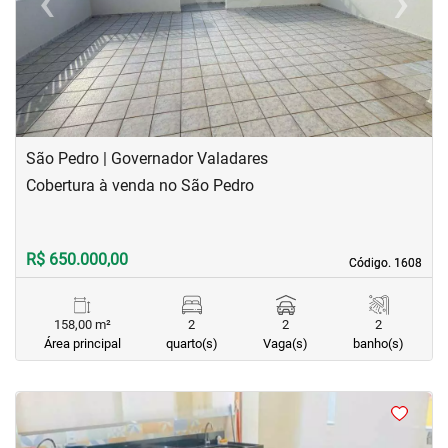
‹
›
Previous
Next
São Pedro | Governador Valadares
Cobertura à venda no São Pedro
R$ 650.000,00
Código. 1608
Código. 1608
158,00 m²
2
2
2
Área principal
quarto(s)
Vaga(s)
banho(s)
<
<