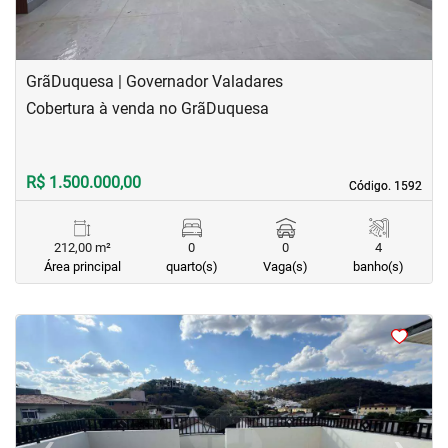
GrãDuquesa | Governador Valadares
Cobertura à venda no GrãDuquesa
R$ 1.500.000,00
Código. 1592
Código. 1592
212,00 m²
0
0
4
Área principal
quarto(s)
Vaga(s)
banho(s)
<
<
<
<