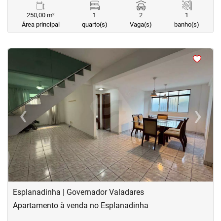
250,00 m²
1
2
1
Área principal
quarto(s)
Vaga(s)
banho(s)
<
<
<
<
‹
›
Previous
Next
Esplanadinha | Governador Valadares
Apartamento à venda no Esplanadinha