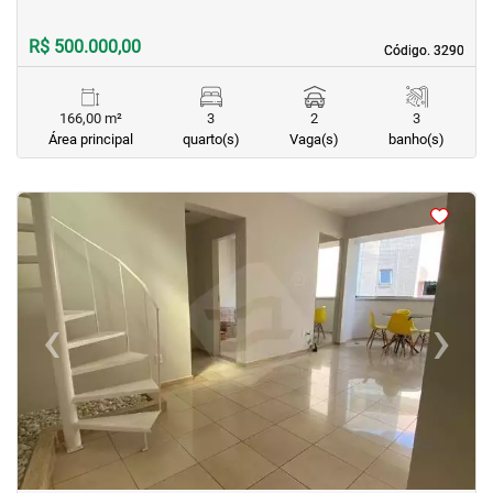
R$ 500.000,00
Código. 3290
Código. 3290
166,00 m²
3
2
3
Área principal
quarto(s)
Vaga(s)
banho(s)
<
<
<
<
‹
›
Previous
Next