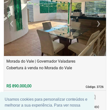
‹
›
Previous
Next
Morada do Vale | Governador Valadares
Cobertura à venda no Morada do Vale
R$ 890.000,00
Código. 3726
Código. 3726
Usamos cookies para personalizar conteúdos e
143,61 m²
4
1
3
melhorar a sua experiência. Para ver nossa
Área principal
quarto(s)
Vaga(s)
banho(s)