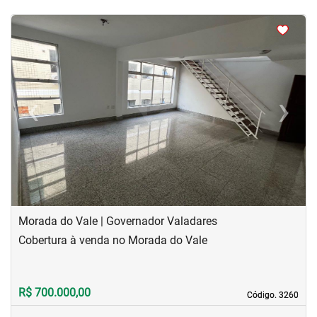
<
<
<
<
‹
›
Previous
Next
Morada do Vale | Governador Valadares
Cobertura à venda no Morada do Vale
R$ 700.000,00
Código. 3260
Código. 3260