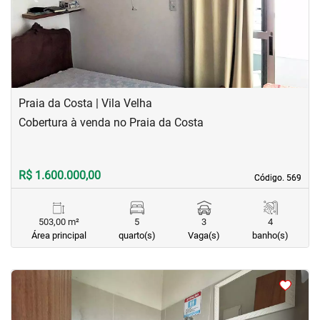
Praia da Costa | Vila Velha
Cobertura à venda no Praia da Costa
R$ 1.600.000,00
Código. 569
Código. 569
503,00 m²
5
3
4
Área principal
quarto(s)
Vaga(s)
banho(s)
<
<
<
<