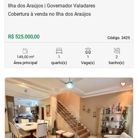
Ilha dos Araújos | Governador Valadares
Cobertura à venda no Ilha dos Araújos
R$ 525.000,00
Código. 3425
Código. 3425
149,00 m²
1
1
2
Área principal
quarto(s)
Vaga(s)
banho(s)
<
<
<
<
‹
›
Previous
Next