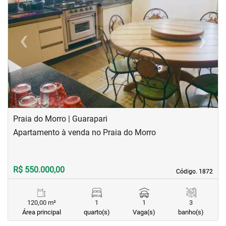
‹
›
Previous
Next
Praia do Morro | Guarapari
Apartamento à venda no Praia do Morro
R$ 550.000,00
Código. 1872
Código. 1872
120,00 m²
1
1
3
Área principal
quarto(s)
Vaga(s)
banho(s)