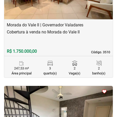
Morada do Vale II | Governador Valadares
Cobertura à venda no Morada do Vale II
R$ 1.750.000,00
Código. 3510
Código. 3510
247,53 m²
3
2
2
Área principal
quarto(s)
Vaga(s)
banho(s)
<
<
<
<