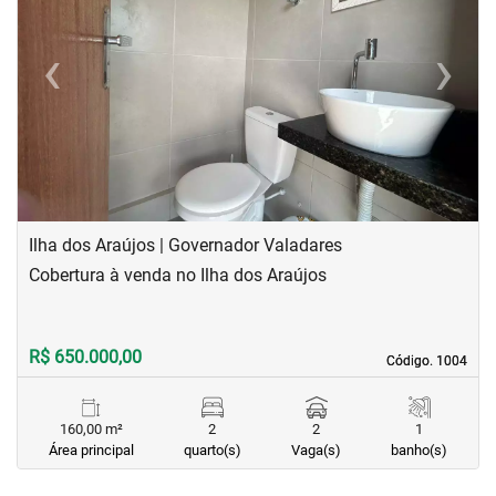
‹
›
Previous
Next
Ilha dos Araújos | Governador Valadares
Cobertura à venda no Ilha dos Araújos
R$ 650.000,00
Código. 1004
Código. 1004
160,00 m²
2
2
1
Área principal
quarto(s)
Vaga(s)
banho(s)