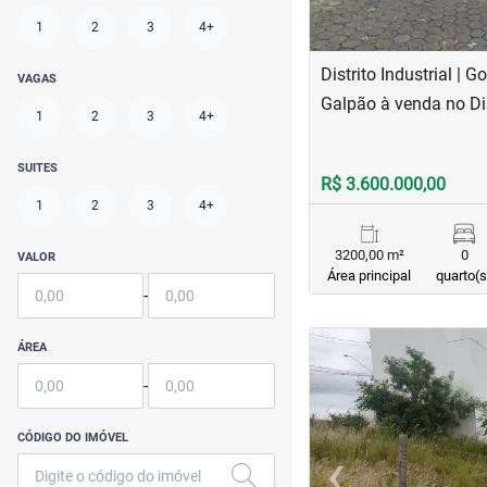
1
2
3
4+
Distrito Industrial | 
VAGAS
Galpão à venda no Dis
1
2
3
4+
SUITES
R$ 3.600.000,00
1
2
3
4+
3200,00 m²
0
VALOR
Área principal
quarto(s
-
<
<
<
<
ÁREA
-
CÓDIGO DO IMÓVEL
‹
Previous