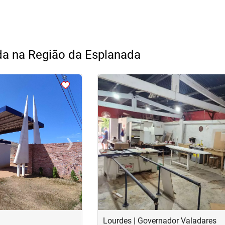
da na Região da Esplanada
<
<
<
<
›
‹
Next
Previous
Lourdes | Governador Valadares