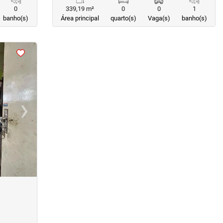
0
339,19 m²
0
0
1
banho(s)
Área principal
quarto(s)
Vaga(s)
banho(s)
›
Next