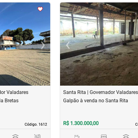
<
<
<
<
›
‹
Next
Previous
dor Valadares
Santa Rita | Governador Valadare
la Bretas
Galpão à venda no Santa Rita
R$ 1.300.000,00
Código. 1612
Código. 1612
C
C