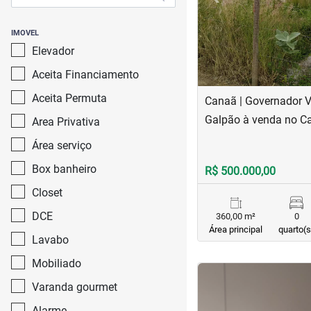
IMOVEL
Elevador
Aceita Financiamento
Aceita Permuta
Canaã | Governador 
Galpão à venda no C
Area Privativa
Área serviço
Box banheiro
R$ 500.000,00
Closet
DCE
360,00 m²
0
Área principal
quarto(s
Lavabo
Mobiliado
<
<
<
<
Varanda gourmet
Alarme