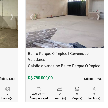
›
‹
›
Next
Previous
Next
Bairro Parque Olímpico | Governador
Valadares
Galpão à venda no Bairro Parque Olímpico
R$ 780.000,00
ódigo. 1358
ódigo. 1358
Código. 1495
Código. 1495
0
200,00 m²
0
0
0
banho(s)
Área principal
quarto(s)
Vaga(s)
banho(s)