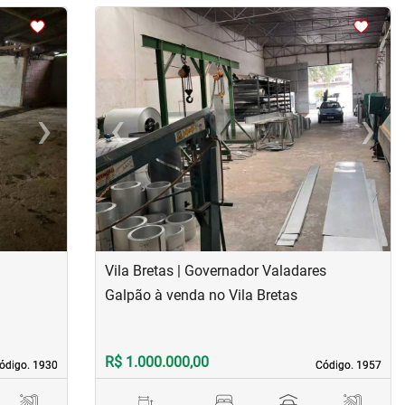
<
<
<
<
›
‹
›
Next
Previous
Next
s
Vila Bretas | Governador Valadares
Galpão à venda no Vila Bretas
R$ 1.000.000,00
ódigo. 1930
ódigo. 1930
Código. 1957
Código. 1957