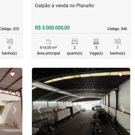
Galpão à venda no Planalto
R$ 3.000.000,00
Código. 322
Código. 322
Código. 340
Código. 340
0
614,00 m²
2
5
1
banho(s)
Área principal
quarto(s)
Vaga(s)
banho(s)
<
<
<
›
‹
›
Next
Previous
Next