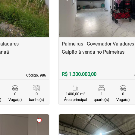
Valadares
Palmeiras | Governador Valadares
anaã
Galpão à venda no Palmeiras
R$ 1.300.000,00
Código. 986
Código. 986
0
0
1400,00 m²
1
0
)
Vaga(s)
banho(s)
Área principal
quarto(s)
Vaga(s)
<
<
<
<