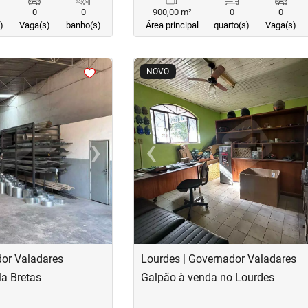
0
0
900,00 m²
0
0
)
Vaga(s)
banho(s)
Área principal
quarto(s)
Vaga(s)
<
<
<
<
NOVO
›
‹
Next
Previous
dor Valadares
Lourdes | Governador Valadares
la Bretas
Galpão à venda no Lourdes