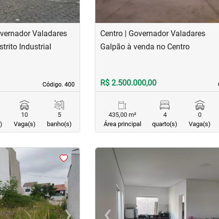
Governador Valadares
Centro | Governador Valadares
trito Industrial
Galpão à venda no Centro
R$ 2.500.000,00
Código. 400
Código. 400
10
5
435,00 m²
4
0
)
Vaga(s)
banho(s)
Área principal
quarto(s)
Vaga(s)
<
<
<
<
›
‹
Next
Previous