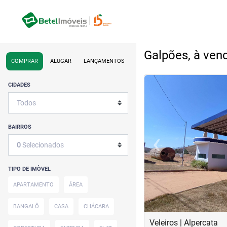
Galpões, à ven
COMPRAR
ALUGAR
LANÇAMENTOS
CIDADES
BAIRROS
‹
0
Selecionados
Previous
TIPO DE IMÒVEL
APARTAMENTO
ÁREA
BANGALÔ
CASA
CHÁCARA
Veleiros | Alpercata