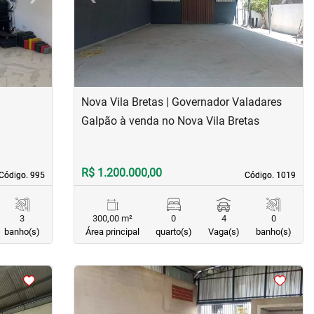
Nova Vila Bretas | Governador Valadares
Galpão à venda no Nova Vila Bretas
R$ 1.200.000,00
Código. 995
Código. 995
Código. 1019
Código. 1019
3
300,00 m²
0
4
0
banho(s)
Área principal
quarto(s)
Vaga(s)
banho(s)
<
<
<