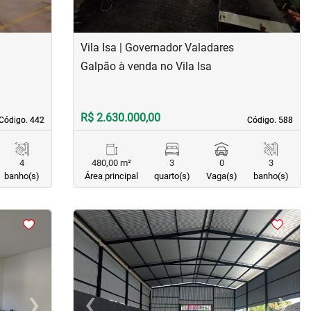
Vila Isa | Governador Valadares
Galpão à venda no Vila Isa
R$ 2.630.000,00
Código. 442
Código. 442
Código. 588
Código. 588
4
480,00 m²
3
0
3
banho(s)
Área principal
quarto(s)
Vaga(s)
banho(s)
<
<
›
‹
›
Next
Previous
Next