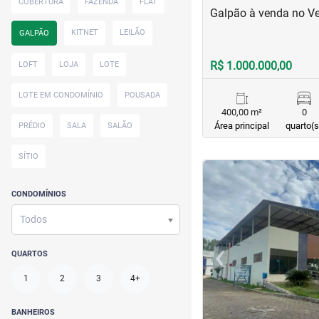
COBERTURA
FAZENDA
FLAT
Galpão à venda no Ve
KITNET
LEILÃO
GALPÃO
R$ 1.000.000,00
LOFT
LOJA
LOTE
LOTE EM CONDOMÍNIO
POUSADA
400,00 m²
0
Área principal
quarto(s
PRÉDIO
SALA
SALÃO
SÍTIO
<
<
<
<
CONDOMÍNIOS
Todos
‹
QUARTOS
Previous
1
2
3
4+
BANHEIROS