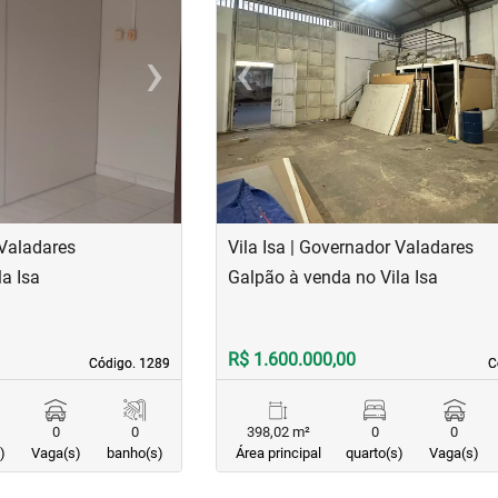
›
‹
Next
Previous
 Valadares
Vila Isa | Governador Valadares
a Isa
Galpão à venda no Vila Isa
R$ 1.600.000,00
Código. 1289
Código. 1289
C
C
0
0
398,02 m²
0
0
)
Vaga(s)
banho(s)
Área principal
quarto(s)
Vaga(s)