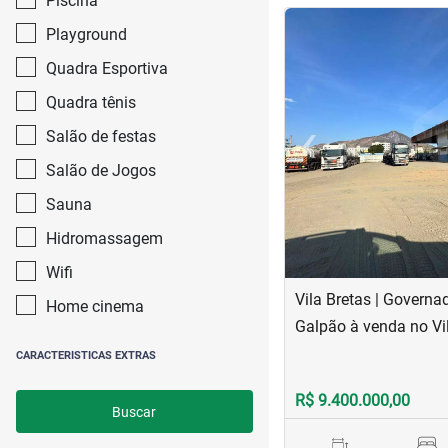
Piscina
<
<
<
<
Playground
Quadra Esportiva
Quadra tênis
‹
Salão de festas
Previous
Salão de Jogos
Sauna
Hidromassagem
Wifi
Vila Bretas | Governa
Home cinema
Galpão à venda no Vi
CARACTERISTICAS EXTRAS
R$ 9.400.000,00
Buscar