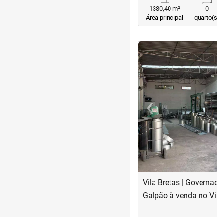
1380,40 m²
0
Área principal
quarto(s
<
<
<
<
‹
Previous
Vila Bretas | Governa
Galpão à venda no Vi