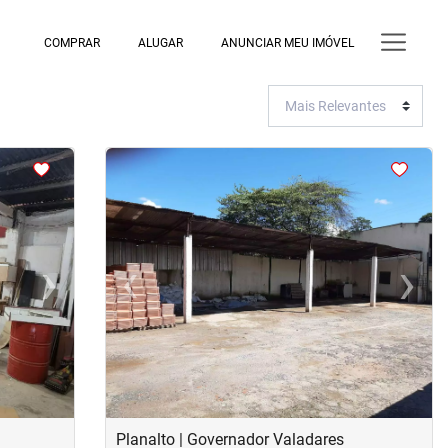
COMPRAR
ALUGAR
ANUNCIAR MEU IMÓVEL
<
<
<
<
›
‹
›
Next
Previous
Next
Planalto | Governador Valadares