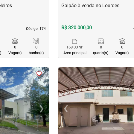
leiros
Galpão à venda no Lourdes
R$ 320.000,00
Código. 174
Código. 174
0
0
168,00 m²
0
0
)
Vaga(s)
banho(s)
Área principal
quarto(s)
Vaga(s)
<
<
<
›
‹
Next
Previous