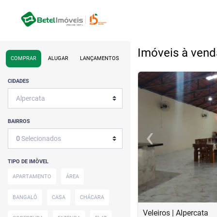
Imóveis à vend
COMPRAR
ALUGAR
LANÇAMENTOS
<
<
<
<
CIDADES
BAIRROS
‹
0
Selecionados
Previous
TIPO DE IMÒVEL
APARTAMENTO
ÁREA
BANGALÔ
CASA
CHÁCARA
Veleiros | Alpercata