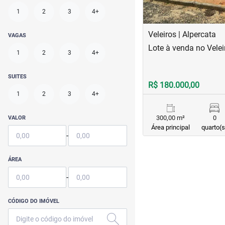
1
2
3
4+
Veleiros | Alpercata
VAGAS
Lote à venda no Velei
1
2
3
4+
SUITES
R$ 180.000,00
1
2
3
4+
300,00 m²
0
VALOR
Área principal
quarto(s
-
ÁREA
-
CÓDIGO DO IMÓVEL