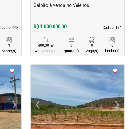
Galpão à venda no Veleiros
R$ 1.000.000,00
Código. 663
Código. 663
Código. 174
Código. 174
1
400,00 m²
0
0
0
banho(s)
Área principal
quarto(s)
Vaga(s)
banho(s)
<
<
<
<
›
‹
›
Next
Previous
Next