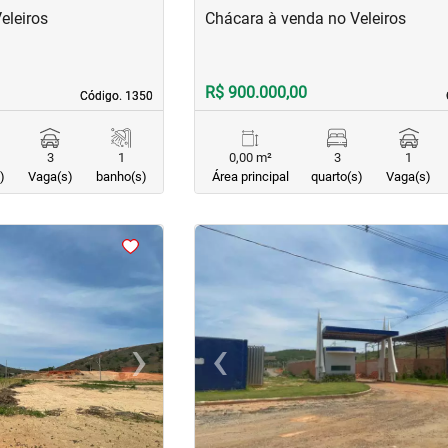
eleiros
Chácara à venda no Veleiros
R$ 900.000,00
Código. 1350
Código. 1350
3
1
0,00 m²
3
1
)
Vaga(s)
banho(s)
Área principal
quarto(s)
Vaga(s)
<
<
›
‹
Next
Previous