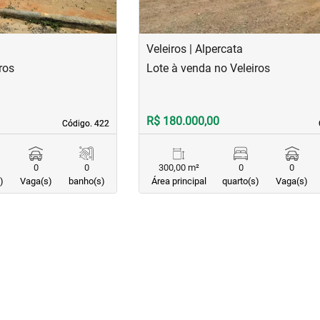
Veleiros | Alpercata
ros
Lote à venda no Veleiros
R$ 180.000,00
Código. 422
Código. 422
0
0
300,00 m²
0
0
)
Vaga(s)
banho(s)
Área principal
quarto(s)
Vaga(s)