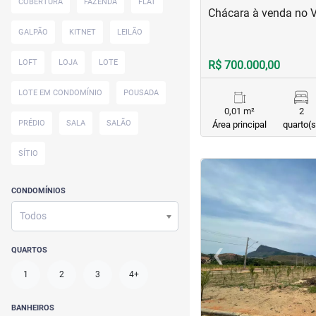
COBERTURA
FAZENDA
FLAT
Chácara à venda no V
GALPÃO
KITNET
LEILÃO
LOFT
LOJA
LOTE
R$ 700.000,00
LOTE EM CONDOMÍNIO
POUSADA
0,01 m²
2
PRÉDIO
SALA
SALÃO
Área principal
quarto(s
SÍTIO
<
<
<
<
CONDOMÍNIOS
Todos
‹
QUARTOS
Previous
1
2
3
4+
BANHEIROS