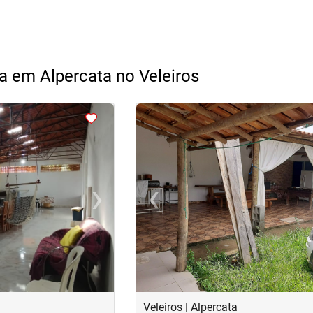
a em Alpercata no Veleiros
<
<
<
<
›
‹
Next
Previous
Veleiros | Alpercata