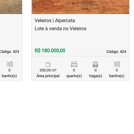
Veleiros | Alpercata
Lote à venda no Veleiros
R$ 180.000,00
Código. 423
Código. 423
Código. 424
Código. 424
0
300,00 m²
0
0
0
banho(s)
Área principal
quarto(s)
Vaga(s)
banho(s)