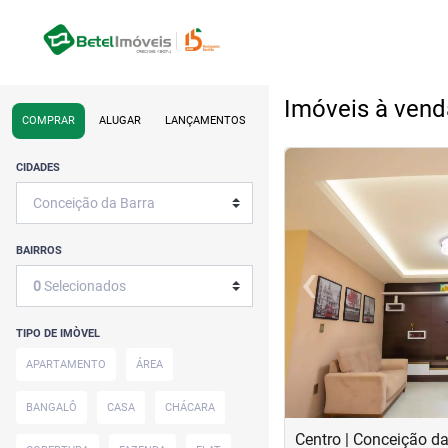
Imóveis à vend
COMPRAR
ALUGAR
LANÇAMENTOS
<
<
<
<
CIDADES
BAIRROS
‹
0
Selecionados
Previous
TIPO DE IMÒVEL
APARTAMENTO
ÁREA
BANGALÔ
CASA
CHÁCARA
Centro | Conceição da