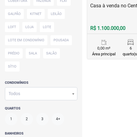
COBERTURA
FAZENDA
FLAT
Casa à venda no Cent
GALPÃO
KITNET
LEILÃO
LOFT
LOJA
LOTE
R$ 1.100.000,00
LOTE EM CONDOMÍNIO
POUSADA
0,00 m²
6
PRÉDIO
SALA
SALÃO
Área principal
quarto(s
SÍTIO
CONDOMÍNIOS
Todos
QUARTOS
1
2
3
4+
BANHEIROS