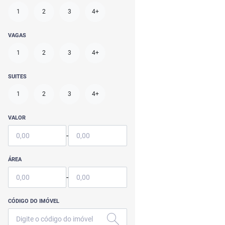
1
2
3
4+
VAGAS
1
2
3
4+
SUITES
1
2
3
4+
VALOR
-
ÁREA
-
CÓDIGO DO IMÓVEL