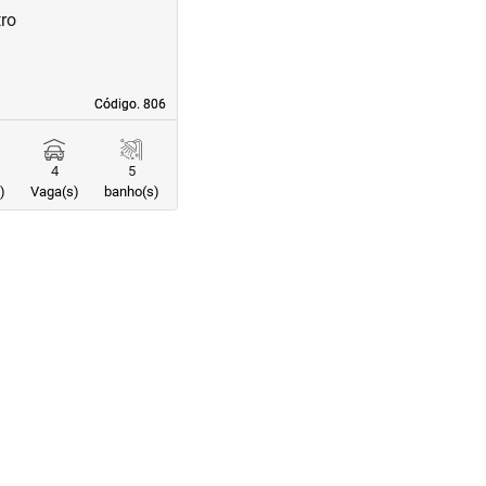
ro
Código. 806
Código. 806
4
5
)
Vaga(s)
banho(s)