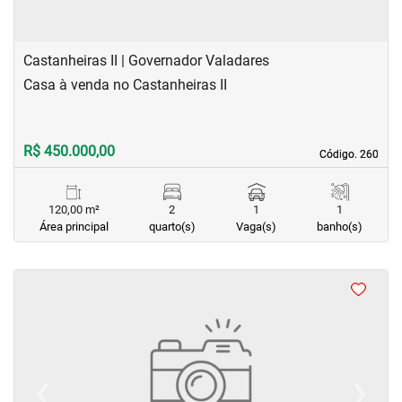
Castanheiras II | Governador Valadares
Casa à venda no Castanheiras II
R$ 450.000,00
Código. 260
Código. 260
120,00 m²
2
1
1
Área principal
quarto(s)
Vaga(s)
banho(s)
‹
›
Previous
Next