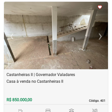
<
<
<
<
‹
›
Previous
Next
Castanheiras II | Governador Valadares
Casa à venda no Castanheiras II
R$ 850.000,00
Código. 401
Código. 401