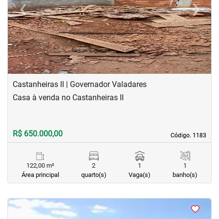
‹
›
Previous
Next
Castanheiras II | Governador Valadares
Casa à venda no Castanheiras II
R$ 650.000,00
Código. 1183
Código. 1183
122,00 m²
2
1
1
Área principal
quarto(s)
Vaga(s)
banho(s)