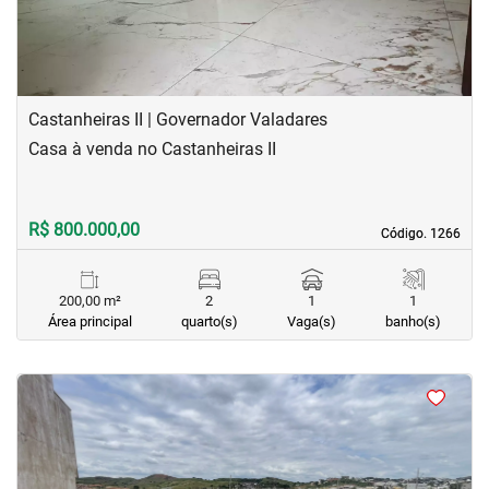
Castanheiras II | Governador Valadares
Casa à venda no Castanheiras II
R$ 800.000,00
Código. 1266
Código. 1266
200,00 m²
2
1
1
Área principal
quarto(s)
Vaga(s)
banho(s)
<
<
<
<