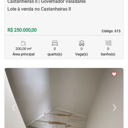
Castanheiras II | Governador Valadares
Lote à venda no Castanheiras II
R$ 250.000,00
Código. 615
Código. 615
200,00 m²
0
0
0
Área principal
quarto(s)
Vaga(s)
banho(s)
<
<
<
<
‹
›
Previous
Next