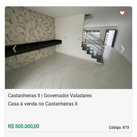
<
<
<
<
‹
›
Previous
Next
Castanheiras II | Governador Valadares
Casa à venda no Castanheiras II
R$ 500.000,00
Código. 873
Código. 873