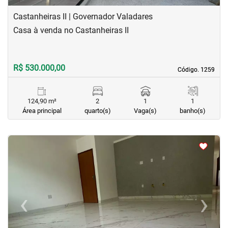
Castanheiras II | Governador Valadares
Casa à venda no Castanheiras II
R$ 530.000,00
Código. 1259
Código. 1259
124,90 m²
2
1
1
Área principal
quarto(s)
Vaga(s)
banho(s)
<
<
<
<
‹
›
Previous
Next