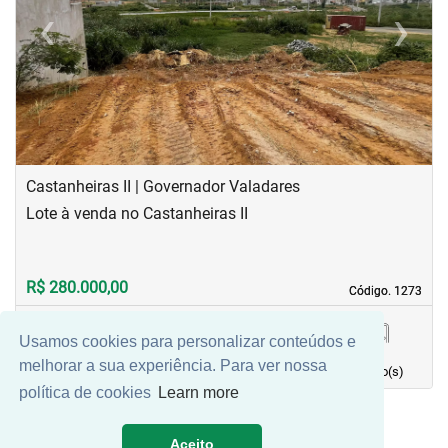
‹
›
Previous
Next
Castanheiras II | Governador Valadares
Lote à venda no Castanheiras II
R$ 280.000,00
Código. 1273
Código. 1273
Usamos cookies para personalizar conteúdos e
311,95 m²
0
0
0
melhorar a sua experiência. Para ver nossa
Área principal
quarto(s)
Vaga(s)
banho(s)
política de cookies
Learn more
Aceito