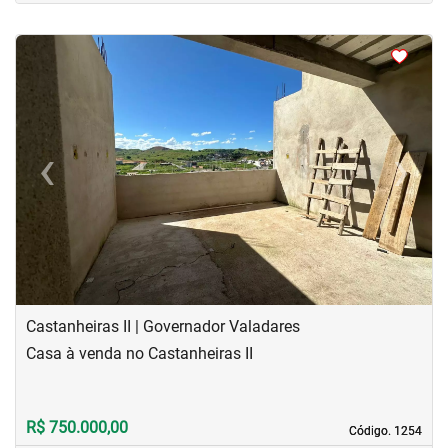
<
<
<
<
‹
›
Previous
Next
Castanheiras II | Governador Valadares
Casa à venda no Castanheiras II
R$ 750.000,00
Código. 1254
Código. 1254