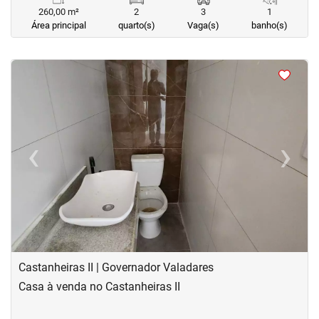
260,00 m²
2
3
1
Área principal
quarto(s)
Vaga(s)
banho(s)
<
<
<
<
‹
›
Previous
Next
Castanheiras II | Governador Valadares
Casa à venda no Castanheiras II