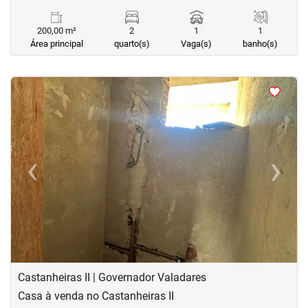
200,00 m²
2
1
1
Área principal
quarto(s)
Vaga(s)
banho(s)
<
<
<
<
‹
›
Previous
Next
Castanheiras II | Governador Valadares
Casa à venda no Castanheiras II