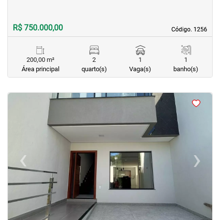
R$ 750.000,00
Código. 1256
Código. 1256
200,00 m²
2
1
1
Área principal
quarto(s)
Vaga(s)
banho(s)
<
<
<
<
‹
›
Previous
Next