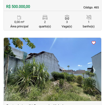
R$ 500.000,00
Código. 465
Código. 465
0,00 m²
2
3
1
Área principal
quarto(s)
Vaga(s)
banho(s)
‹
›
Previous
Next