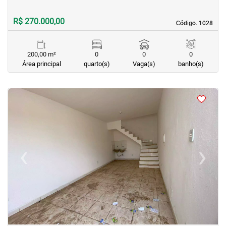
R$ 270.000,00
Código. 1028
Código. 1028
200,00 m²
0
0
0
Área principal
quarto(s)
Vaga(s)
banho(s)
<
<
<
<
‹
›
Previous
Next