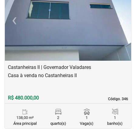
‹
›
Previous
Next
Castanheiras II | Governador Valadares
Casa à venda no Castanheiras II
R$ 480.000,00
Código. 346
Código. 346
138,00 m²
2
1
1
Área principal
quarto(s)
Vaga(s)
banho(s)