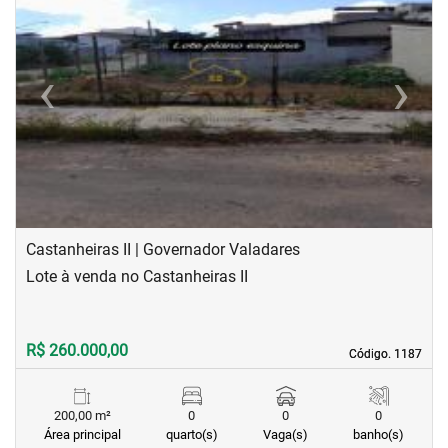
‹
›
Previous
Next
Castanheiras II | Governador Valadares
Lote à venda no Castanheiras II
R$ 260.000,00
Código. 1187
Código. 1187
200,00 m²
0
0
0
Área principal
quarto(s)
Vaga(s)
banho(s)