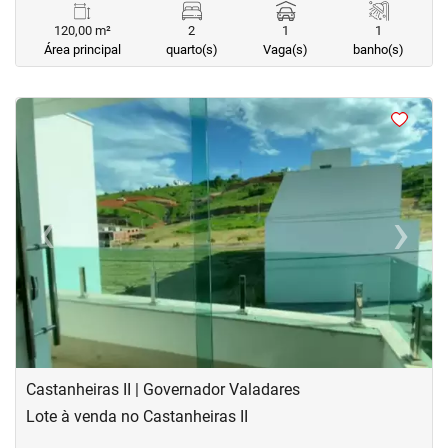
120,00 m²
2
1
1
Área principal
quarto(s)
Vaga(s)
banho(s)
<
<
<
<
‹
›
Previous
Next
Castanheiras II | Governador Valadares
Lote à venda no Castanheiras II