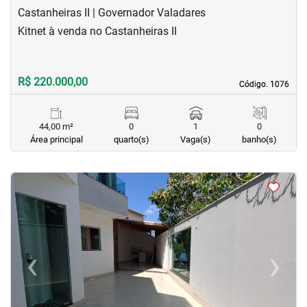
Castanheiras II | Governador Valadares
Kitnet à venda no Castanheiras II
R$ 220.000,00
Código. 1076
Código. 1076
44,00 m²
0
1
0
Área principal
quarto(s)
Vaga(s)
banho(s)
<
<
<
<
‹
›
Previous
Next