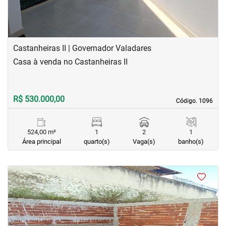
Castanheiras II | Governador Valadares
Casa à venda no Castanheiras II
R$ 530.000,00
Código. 1096
Código. 1096
524,00 m²
1
2
1
Área principal
quarto(s)
Vaga(s)
banho(s)
<
<
<
<