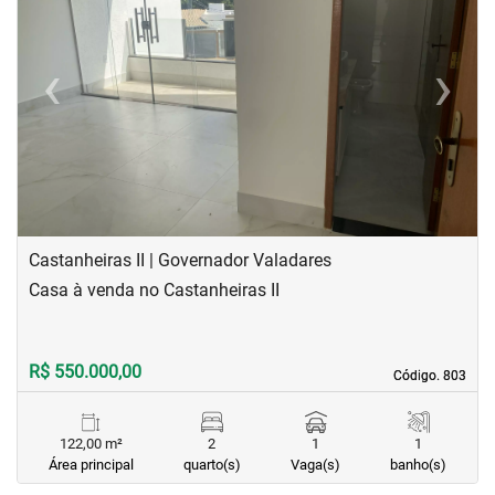
‹
›
Previous
Next
Castanheiras II | Governador Valadares
Casa à venda no Castanheiras II
R$ 550.000,00
Código. 803
Código. 803
122,00 m²
2
1
1
Área principal
quarto(s)
Vaga(s)
banho(s)