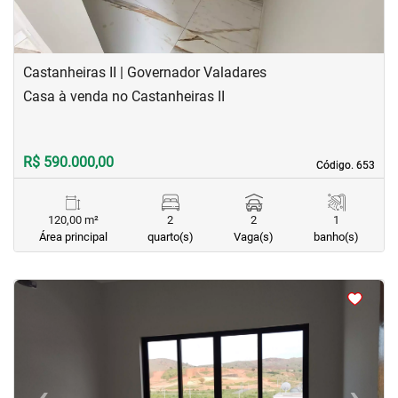
Castanheiras II | Governador Valadares
Casa à venda no Castanheiras II
R$ 590.000,00
Código. 653
Código. 653
120,00 m²
2
2
1
Área principal
quarto(s)
Vaga(s)
banho(s)
<
<
<
<