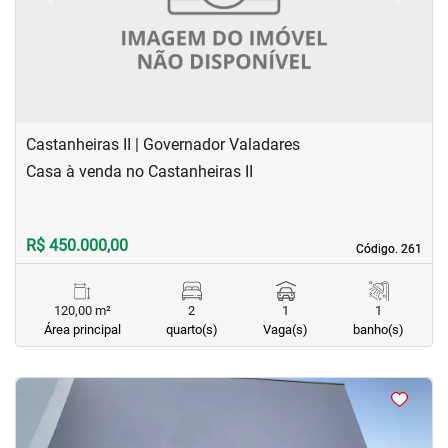
Castanheiras II | Governador Valadares
Casa à venda no Castanheiras II
R$ 450.000,00
Código. 261
Código. 261
120,00 m²
2
1
1
Área principal
quarto(s)
Vaga(s)
banho(s)
<
<
<
<