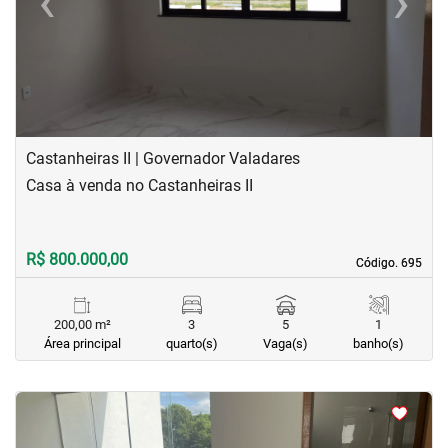
‹
›
Previous
Next
Castanheiras II | Governador Valadares
Casa à venda no Castanheiras II
R$ 800.000,00
Código. 695
Código. 695
200,00 m²
3
5
1
Área principal
quarto(s)
Vaga(s)
banho(s)
<
<
<
<