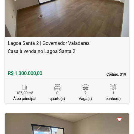
Lagoa Santa 2 | Governador Valadares
Casa à venda no Lagoa Santa 2
R$ 1.300.000,00
Código. 319
Código. 319
185,00 m²
0
2
1
Área principal
quarto(s)
Vaga(s)
banho(s)
<
<
<
<