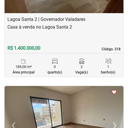
Lagoa Santa 2 | Governador Valadares
Casa à venda no Lagoa Santa 2
R$ 1.400.000,00
Código. 318
Código. 318
189,00 m²
0
2
1
Área principal
quarto(s)
Vaga(s)
banho(s)
<
<
<
<
‹
›
Previous
Next