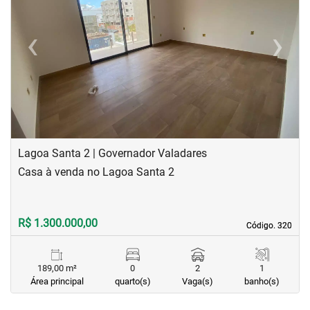
‹
›
Previous
Next
Lagoa Santa 2 | Governador Valadares
Casa à venda no Lagoa Santa 2
R$ 1.300.000,00
Código. 320
Código. 320
189,00 m²
0
2
1
Área principal
quarto(s)
Vaga(s)
banho(s)