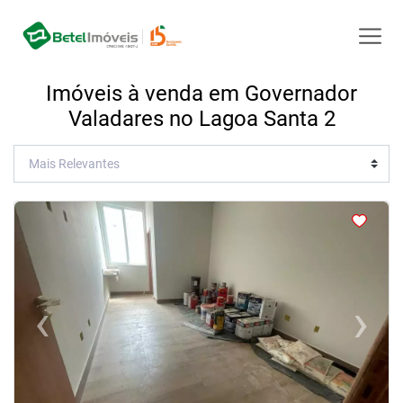
Imóveis à venda em Governador
Valadares no Lagoa Santa 2
<
<
<
<
‹
›
Previous
Next