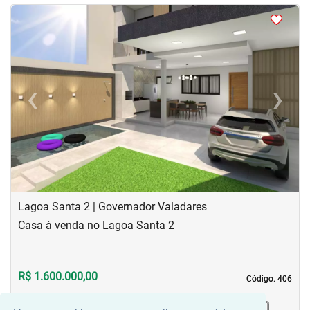
<
<
<
<
‹
›
Previous
Next
Lagoa Santa 2 | Governador Valadares
Casa à venda no Lagoa Santa 2
R$ 1.600.000,00
Código. 406
Código. 406