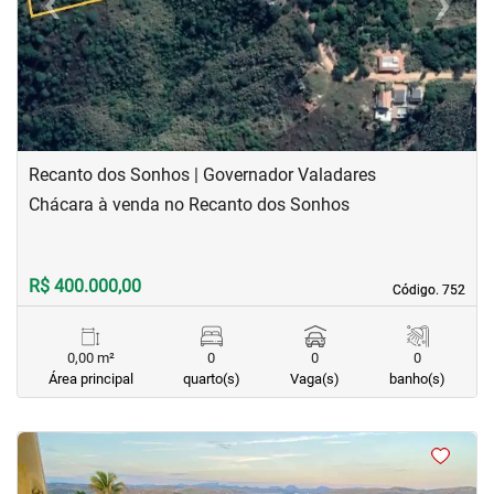
‹
›
Previous
Next
Recanto dos Sonhos | Governador Valadares
Chácara à venda no Recanto dos Sonhos
R$ 400.000,00
Código. 752
Código. 752
0,00 m²
0
0
0
Área principal
quarto(s)
Vaga(s)
banho(s)
<
<
<
<