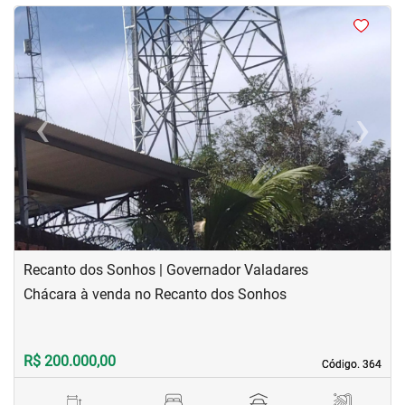
<
<
<
<
‹
›
Previous
Next
Recanto dos Sonhos | Governador Valadares
Chácara à venda no Recanto dos Sonhos
R$ 200.000,00
Código. 364
Código. 364