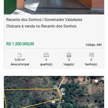
Recanto dos Sonhos | Governador Valadares
Chácara à venda no Recanto dos Sonhos
R$ 1.200.000,00
Código. 685
Código. 685
0,00 m²
0
0
0
Área principal
quarto(s)
Vaga(s)
banho(s)
<
<
<
<