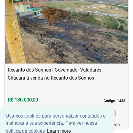
‹
›
Previous
Next
Recanto dos Sonhos | Governador Valadares
Chácara à venda no Recanto dos Sonhos
R$ 180.000,00
Código. 1433
Código. 1433
Usamos cookies para personalizar conteúdos e
0,01 m²
0
0
0
melhorar a sua experiência. Para ver nossa
Área principal
quarto(s)
Vaga(s)
banho(s)
política de cookies
Learn more