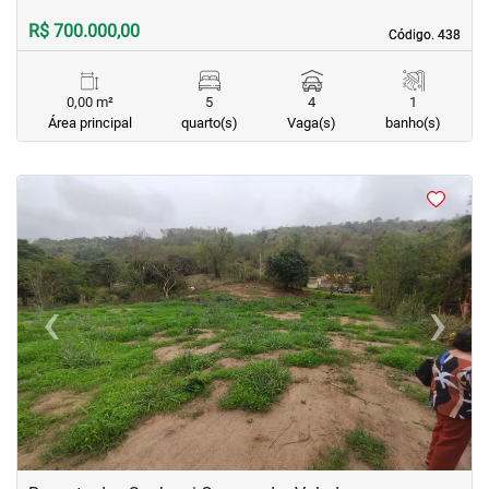
R$ 700.000,00
Código. 438
Código. 438
0,00 m²
5
4
1
Área principal
quarto(s)
Vaga(s)
banho(s)
<
<
<
<
‹
›
Previous
Next