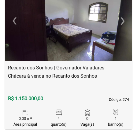
‹
›
Previous
Next
Recanto dos Sonhos | Governador Valadares
Chácara à venda no Recanto dos Sonhos
R$ 1.150.000,00
Código. 274
Código. 274
0,00 m²
4
0
1
Área principal
quarto(s)
Vaga(s)
banho(s)