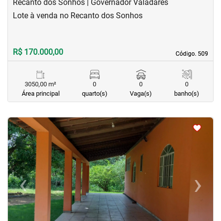
Recanto dos Sonhos | Governador Valadares
Lote à venda no Recanto dos Sonhos
R$ 170.000,00
Código. 509
Código. 509
3050,00 m²
0
0
0
Área principal
quarto(s)
Vaga(s)
banho(s)
<
<
<
<
‹
›
Previous
Next