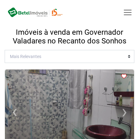
Imóveis à venda em Governador
Valadares no Recanto dos Sonhos
<
<
<
<
‹
›
Previous
Next