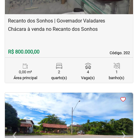
Recanto dos Sonhos | Governador Valadares
Chácara à venda no Recanto dos Sonhos
R$ 800.000,00
Código. 202
Código. 202
0,00 m²
2
4
1
Área principal
quarto(s)
Vaga(s)
banho(s)
<
<
<
<
‹
›
Previous
Next