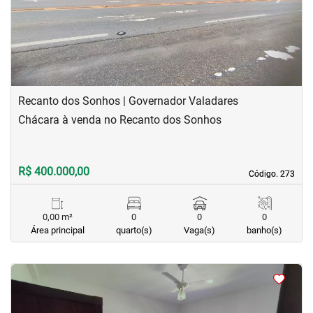
Recanto dos Sonhos | Governador Valadares
Chácara à venda no Recanto dos Sonhos
R$ 400.000,00
Código. 273
Código. 273
0,00 m²
0
0
0
Área principal
quarto(s)
Vaga(s)
banho(s)
<
<
<
<