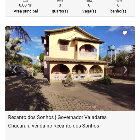
0,00 m²
0
0
0
Área principal
quarto(s)
Vaga(s)
banho(s)
<
<
<
<
‹
›
Previous
Next
Recanto dos Sonhos | Governador Valadares
Chácara à venda no Recanto dos Sonhos