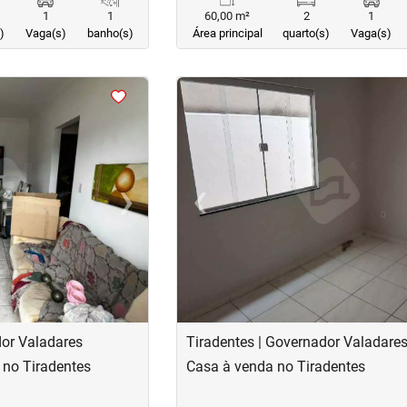
1
1
60,00 m²
2
1
)
Vaga(s)
banho(s)
Área principal
quarto(s)
Vaga(s)
<
<
<
<
›
‹
Next
Previous
dor Valadares
Tiradentes | Governador Valadare
 no Tiradentes
Casa à venda no Tiradentes