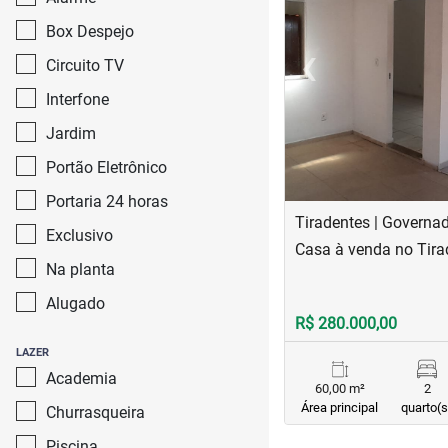
Box Despejo
‹
Circuito TV
Previous
Interfone
Jardim
Portão Eletrônico
Portaria 24 horas
Tiradentes | Governa
Exclusivo
Casa à venda no Tira
Na planta
Alugado
R$ 280.000,00
LAZER
Academia
60,00 m²
2
Área principal
quarto(s
Churrasqueira
Piscina