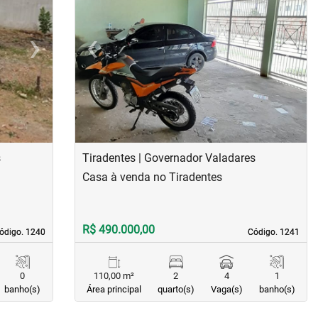
›
‹
›
Next
Previous
Next
s
Tiradentes | Governador Valadares
Casa à venda no Tiradentes
R$ 490.000,00
ódigo. 1240
ódigo. 1240
Código. 1241
Código. 1241
0
110,00 m²
2
4
1
banho(s)
Área principal
quarto(s)
Vaga(s)
banho(s)