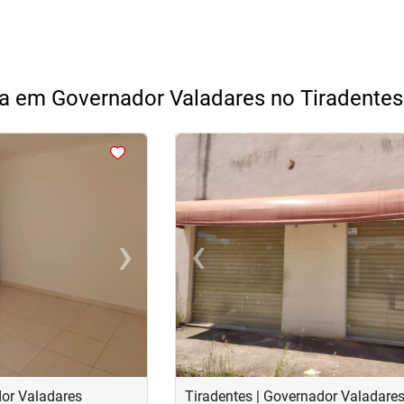
a em Governador Valadares no Tiradentes
<
<
›
‹
Next
Previous
dor Valadares
Tiradentes | Governador Valadare