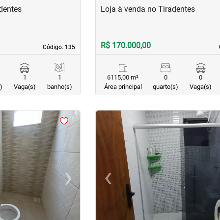
dentes
Loja à venda no Tiradentes
R$ 170.000,00
Código. 135
Código. 135
1
1
6115,00 m²
0
0
)
Vaga(s)
banho(s)
Área principal
quarto(s)
Vaga(s)
<
<
<
<
›
‹
Next
Previous