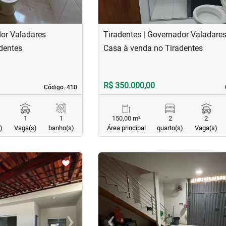
dor Valadares
Tiradentes | Governador Valadare
dentes
Casa à venda no Tiradentes
R$ 350.000,00
Código. 410
Código. 410
1
1
150,00 m²
2
2
)
Vaga(s)
banho(s)
Área principal
quarto(s)
Vaga(s)
<
<
<
<
›
‹
Next
Previous