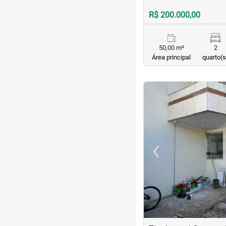
R$ 200.000,00
50,00 m²
2
Área principal
quarto(s
<
<
<
<
‹
Previous