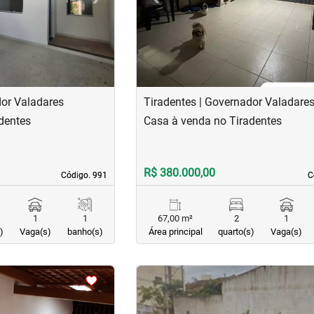
dor Valadares
Tiradentes | Governador Valadare
dentes
Casa à venda no Tiradentes
R$ 380.000,00
Código. 991
Código. 991
C
C
1
1
67,00 m²
2
1
)
Vaga(s)
banho(s)
Área principal
quarto(s)
Vaga(s)
<