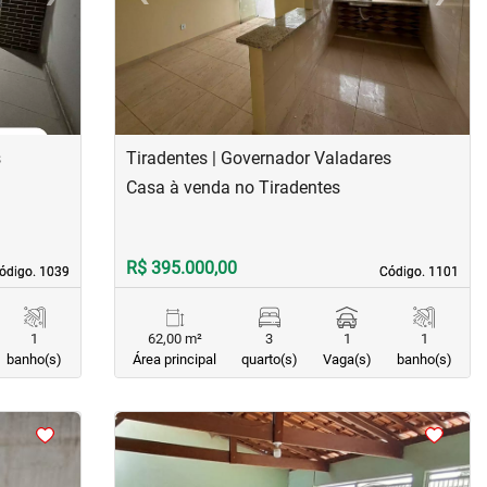
s
Tiradentes | Governador Valadares
Casa à venda no Tiradentes
R$ 395.000,00
ódigo. 1039
ódigo. 1039
Código. 1101
Código. 1101
1
62,00 m²
3
1
1
banho(s)
Área principal
quarto(s)
Vaga(s)
banho(s)
<
<
<
<