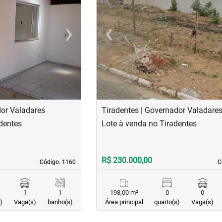
›
‹
Next
Previous
dor Valadares
Tiradentes | Governador Valadare
dentes
Lote à venda no Tiradentes
R$ 230.000,00
Código. 1160
Código. 1160
C
C
1
1
198,00 m²
0
0
)
Vaga(s)
banho(s)
Área principal
quarto(s)
Vaga(s)