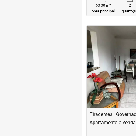
60,00 m²
2
Área principal
quarto(s
<
<
<
<
‹
Previous
Tiradentes | Governa
Apartamento à venda