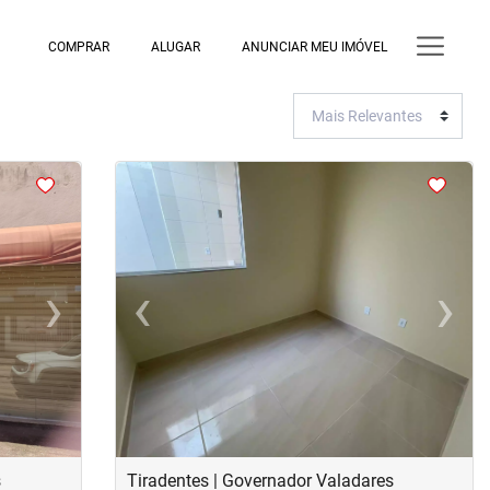
COMPRAR
ALUGAR
ANUNCIAR MEU IMÓVEL
<
<
<
<
›
‹
›
Next
Previous
Next
s
Tiradentes | Governador Valadares