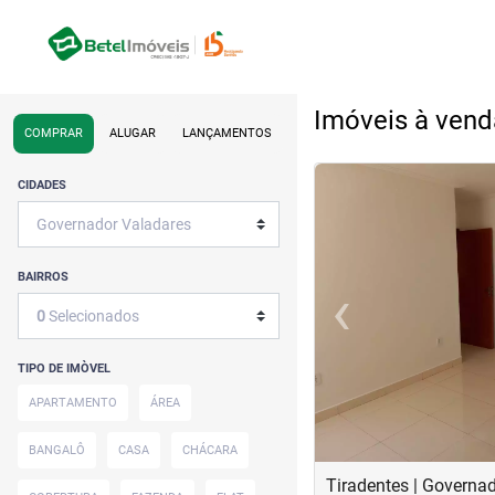
Imóveis à vend
COMPRAR
ALUGAR
LANÇAMENTOS
<
<
<
<
CIDADES
BAIRROS
‹
0
Selecionados
Previous
TIPO DE IMÒVEL
APARTAMENTO
ÁREA
BANGALÔ
CASA
CHÁCARA
Tiradentes | Governa