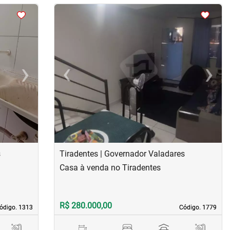
<
<
<
<
›
‹
›
Next
Previous
Next
s
Tiradentes | Governador Valadares
Casa à venda no Tiradentes
R$ 280.000,00
ódigo. 1313
ódigo. 1313
Código. 1779
Código. 1779