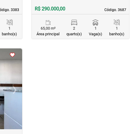
R$ 290.000,00
ódigo. 3383
ódigo. 3383
Código. 3687
Código. 3687
1
65,00 m²
2
1
1
banho(s)
Área principal
quarto(s)
Vaga(s)
banho(s)
›
Next