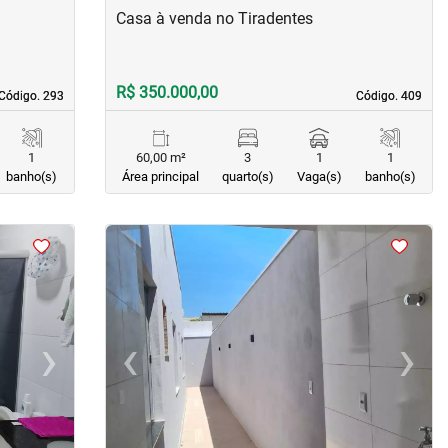
Casa à venda no Tiradentes
R$ 350.000,00
Código. 293
Código. 293
Código. 409
Código. 409
1
60,00 m²
3
1
1
banho(s)
Área principal
quarto(s)
Vaga(s)
banho(s)
<
<
<
<
›
‹
›
Next
Previous
Next