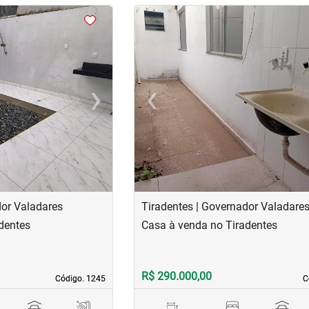
<
<
<
<
›
‹
Next
Previous
dor Valadares
Tiradentes | Governador Valadare
dentes
Casa à venda no Tiradentes
R$ 290.000,00
Código. 1245
Código. 1245
C
C