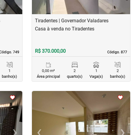
s
Tiradentes | Governador Valadares
Casa à venda no Tiradentes
R$ 370.000,00
Código. 749
Código. 749
Código. 877
Código. 877
1
0,00 m²
2
1
2
banho(s)
Área principal
quarto(s)
Vaga(s)
banho(s)
<
<
<
<
›
‹
›
Next
Previous
Next