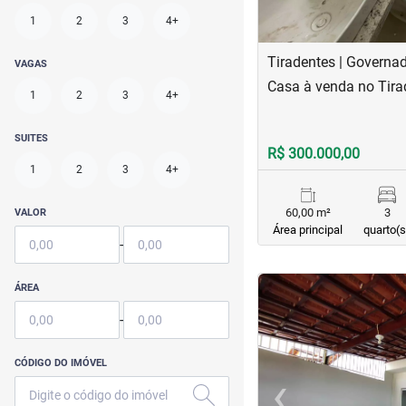
1
2
3
4+
Tiradentes | Governa
VAGAS
Casa à venda no Tira
1
2
3
4+
SUITES
R$ 300.000,00
1
2
3
4+
60,00 m²
3
VALOR
Área principal
quarto(s
-
<
<
<
<
ÁREA
-
CÓDIGO DO IMÓVEL
‹
Previous