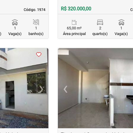
R$ 320.000,00
Código. 1974
Código. 1974
C
C
1
1
65,00 m²
2
1
)
Vaga(s)
banho(s)
Área principal
quarto(s)
Vaga(s)
<
<
<
›
‹
Next
Previous