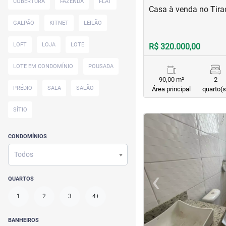
COBERTURA
FAZENDA
FLAT
Casa à venda no Tira
GALPÃO
KITNET
LEILÃO
LOFT
LOJA
LOTE
R$ 320.000,00
LOTE EM CONDOMÍNIO
POUSADA
90,00 m²
2
PRÉDIO
SALA
SALÃO
Área principal
quarto(s
SÍTIO
<
<
CONDOMÍNIOS
Todos
‹
QUARTOS
Previous
1
2
3
4+
BANHEIROS