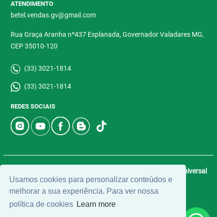
ATENDIMENTO
betel.vendas.gv@gmail.com
Rua Graça Aranha nº437 Esplanada, Governador Valadares MG,
CEP 35010-120
(33) 3021-1814
(33) 3021-1814
REDES SOCIAIS
© 2026 | Betel Imóveis | CRECI: 4907-J | Desenvolvido por
Universal
Usamos cookies para personalizar conteúdos e
Software.
melhorar a sua experiência. Para ver nossa
política de cookies
Learn more