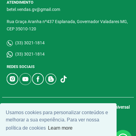
ATENDIMENTO
betel.vendas.gv@gmail.com
Rua Graça Aranha nº437 Esplanada, Governador Valadares MG,
CEP 35010-120
(33) 3021-1814
(33) 3021-1814
REDES SOCIAIS
© 2026 | Betel Imóveis | CRECI: 4907-J | Desenvolvido por
Universal
Usamos cookies para personalizar conteúdos e
Software.
melhorar a sua experiência. Para ver nossa
política de cookies
Learn more