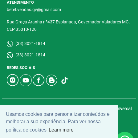
ATENDIMENTO
betel.vendas.gv@gmail.com
Rua Graça Aranha nº437 Esplanada, Governador Valadares MG,
CEP 35010-120
(33) 3021-1814
(33) 3021-1814
REDES SOCIAIS
© 2026 | Betel Imóveis | CRECI: 4907-J | Desenvolvido por
Universal
Usamos cookies para personalizar conteúdos e
Software.
melhorar a sua experiência. Para ver nossa
política de cookies
Learn more