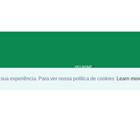
SEU NOME
*
sua experiência. Para ver nossa política de cookies
Learn mor
SEU E-MAIL
*
ntrar imóvel
SEU TELEFONE
*
?